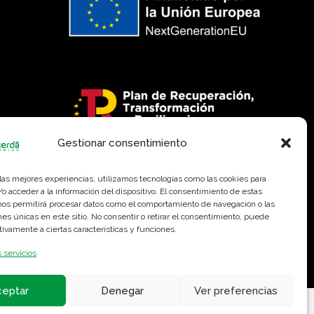
Gestionar consentimiento
 las mejores experiencias, utilizamos tecnologías como las cookies para
o acceder a la información del dispositivo. El consentimiento de estas
nos permitirá procesar datos como el comportamiento de navegación o las
ones únicas en este sitio. No consentir o retirar el consentimiento, puede
 privacidad
-
Política de cookies
-
Aviso legal
-
Declaración de
tivamente a ciertas características y funciones.
 servicios
ceptar
Denegar
Ver preferencias