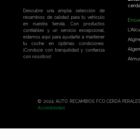
cerd
Descubre una amplia selección de
recambios de calidad para tu vehículo
Encué
en nuestra tienda. Con productos
L'Alc
confiables y un servicio excepcional,
estamos aquí para ayudarte a mantener
Algin
tu coche en óptimas condiciones.
Algem
¡Conduce con tranquilidad y confianza
con nosotros!
Almus
© 2024 AUTO RECAMBIOS FCO.CERDÁ PERALES, S.
Accesibilidad