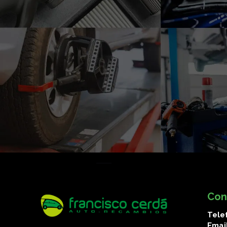
Con
Tele
Emai