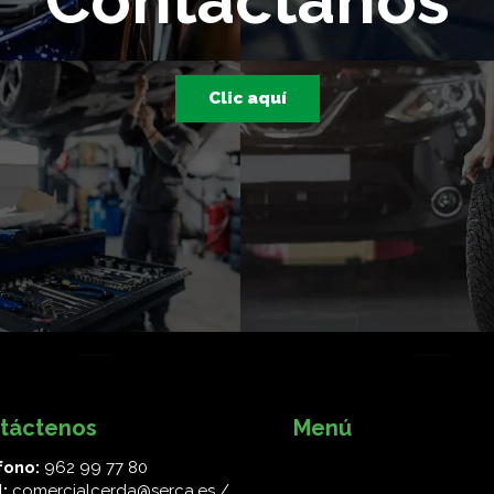
Contáctanos
Clic aquí
táctenos
Menú
fono:
962 99 77 80
l:
comercialcerda@serca.es /